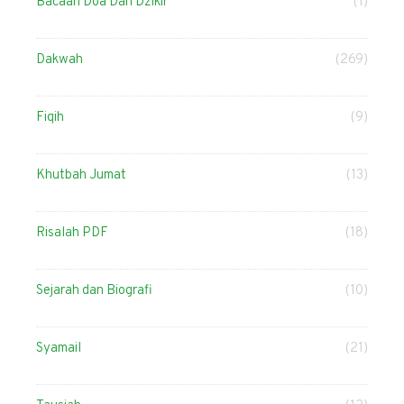
Bacaan Doa Dan Dzikir
(1)
Dakwah
(269)
Fiqih
(9)
Khutbah Jumat
(13)
Risalah PDF
(18)
Sejarah dan Biografi
(10)
Syamail
(21)