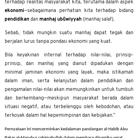
terhadap realitas masyarakat kita, terutama dalam aspek
ekonomi
—sebagaimana perhatian kita terhadap bidang
pendidikan
dan
manhaj ubūwiyyah
(manhaj salaf)
.
Sebab, tidak mungkin suatu manhaj dapat tegak dan
berjalan lurus tanpa pondasi ekonomi yang kuat.
Bila keyakinan internal terhadap nilai-nilai, prinsip-
prinsip, dan manhaj yang dianut dipadukan dengan
minimal jaminan ekonomi yang layak, maka istikamah
dalam iman, serta kelanjutan dalam pendidikan dan
pengamalan nilai-nilai akan memungkinkan untuk tumbuh
dan berkembang—meskipun masyarakat berada dalam
situasi negatif, atau terbelenggu oleh kebodohan, atau
terkoyak dalam hal kepemimpinan dan kebijakan.”
Pernyataan ini mencerminkan kedalaman pandangan al-Ḥabib Abu
Bakar al-Masyhur
rahimahullah
dalam membaca dinamika umat.