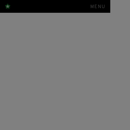
MENU
Berkunjung ke
Rabithah
Alawiyah,
Majelis
Rasulullah
SAW dan