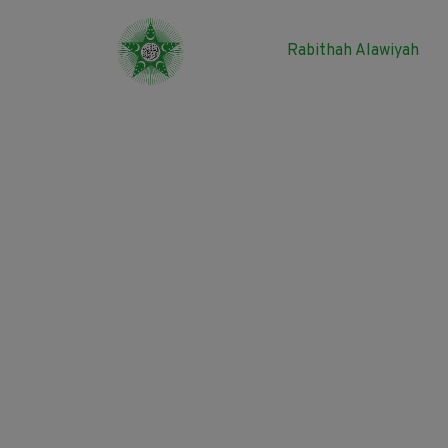
Rabithah Alawiyah
Berkunjung ke Rabithah
Maj