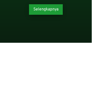
Selengkapnya
BERITA TERKINI
Rabithah Alawiyah is an Indonesian Islamic
organization engaged in social movements. In
general, the organization is an exclusive
association of Hadhrami people of Ba ‘Alawi