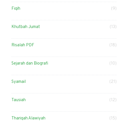
Fiqih
(9)
Khutbah Jumat
(13)
Risalah PDF
(18)
Sejarah dan Biografi
(10)
Syamail
(21)
Tausiah
(12)
Thariqah Alawiyah
(15)