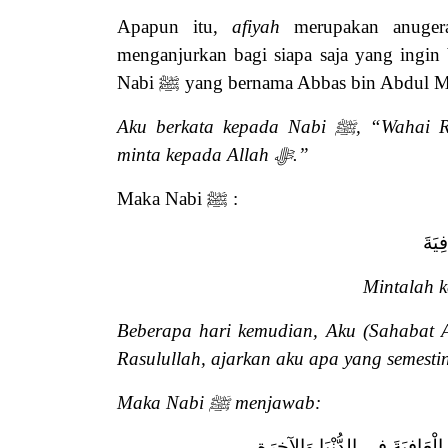
Apapun itu,
afiyah
merupakan anuger
menganjurkan bagi siapa saja yang ingi
Nabi
ﷺ
yang bernama Abbas bin Abdul M
Aku berkata kepada Nabi
ﷺ
, “Wahai R
minta kepada Allah
ﷻ
.”
Maka Nabi
ﷺ
:
ِيَةَ
Mintalah k
Beberapa hari kemudian, Aku (Sahabat 
Rasulullah, ajarkan aku apa yang semest
Maka Nabi
ﷺ
menjawab:
لْعَافِيَةَ فِي الدُّنْيَا وَالآخِرَةِ