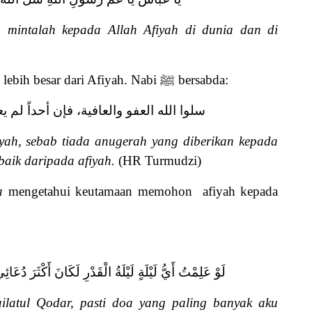
 mintalah kepada Allah Afiyah di dunia dan di
 lebih besar dari Afiyah. Nabi
ﷺ
bersabda:
سلوا الله العفو والعافية، فإن أحداً لم ي
yah, sebab tiada anugerah yang diberikan kepada
baik daripada afiyah.
(HR Turmudzi)
a
mengetahui keutamaan memohon afiyah kepada
لَوْ ‌عَلِمْتُ ‌أَيُّ ‌لَيْلَةٍ ‌لَيْلَةُ ‌الْقَدْرِ ‌لَكَانَ ‌أَكْثَرَ دُ
latul Qodar, pasti doa yang paling banyak aku