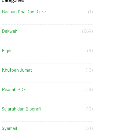
Bacaan Doa Dan Dzikir
(1)
Dakwah
(269)
Fiqih
(9)
Khutbah Jumat
(13)
Risalah PDF
(18)
Sejarah dan Biografi
(10)
Syamail
(21)