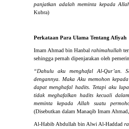
panjatkan adalah meminta kepada Alla
Kubra)
Perkataan Para Ulama Tentang Afiyah
Imam Ahmad bin Hanbal
rahimahullah
te
sehingga pernah dipenjarakan oleh pemerin
“Dahulu aku menghafal
Al-Qur’an. S
dengannya. Maka Aku memohon kepada
dapat menghafal hadits. Tetapi aku lup
tidak meghafalkan hadits kecuali dal
meminta kepada Allah suatu permoho
(Disebutkan dalam
Manaqib Imam Ahmad, 
Al-Habib Abdullah bin Alwi Al-Haddad
r