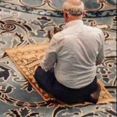
agian Nasab
Dakwah
Kontak