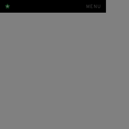
MENU
Berkunjung ke
Rabithah
Alawiyah,
Majelis
Rasulullah
SAW dan