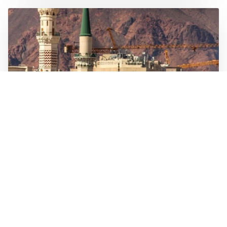
Jul 19, 2025
Admin
Dakwah
DALIL-DALIL ANJURAN ZIARAH MAKAM
RASULULLAH ﷺ