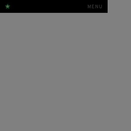
MENU
Berkunjung ke
Rabithah
Alawiyah,
Majelis
Rasulullah
SAW dan